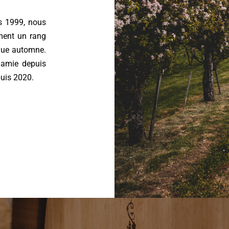
is 1999, nous
ement un rang
aque automne.
namie depuis
puis 2020.