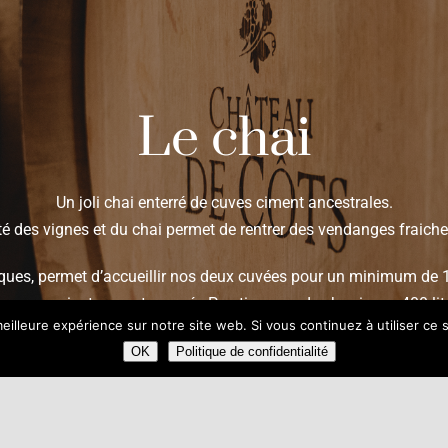
Le chai
Un joli chai enterré de cuves ciment ancestrales.
é des vignes et du chai permet de rentrer des vendanges fraiche
iques, permet d’accueillir nos deux cuvées pour un minimum de 
 nous orientons notre cuvée Prestige vers des barriques 400 litr
eilleure expérience sur notre site web. Si vous continuez à utiliser ce
boisé discret et fondu, qui donne un bel épanouissement au vin.
OK
Politique de confidentialité